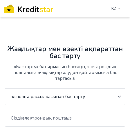
KZ
Жаңалықтар мен өзекті ақпараттан
бас тарту
«Бас тарту» батырмасын бассаңыз, электрондық
поштаңызға жаңалықтар алудан қайтарымсыз бас
тартасыз