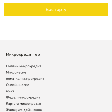
Бас тарту
Микрокредиттер
Онлайн микрокредит
Микронесие
Қолма-қол микрокредит
Онлайн несие
Қарыз
Жедел микрокредит
Картаға микрокредит
Жалақыға дейін ақша