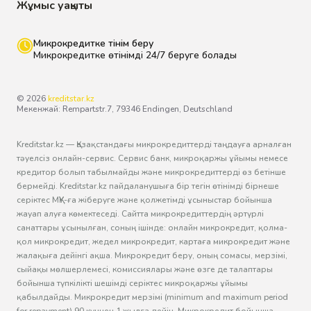
Жұмыс уақыты
Микрокредитке өтінім беру
Микрокредитке өтінімді 24/7 беруге болады
© 2026
kreditstar.kz
Мекенжай: Rempartstr.7, 79346 Endingen, Deutschland
Kreditstar.kz — Қазақстандағы микрокредиттерді таңдауға арналған
тәуелсіз онлайн-сервис. Сервис банк, микроқаржы ұйымы немесе
кредитор болып табылмайды және микрокредиттерді өз бетінше
бермейді. Kreditstar.kz пайдаланушыға бір тегін өтінімді бірнеше
серіктес МҚҰ-ға жіберуге және қолжетімді ұсыныстар бойынша
жауап алуға көмектеседі. Сайтта микрокредиттердің әртүрлі
санаттары ұсынылған, соның ішінде: онлайн микрокредит, қолма-
қол микрокредит, жедел микрокредит, картаға микрокредит және
жалақыға дейінгі ақша. Микрокредит беру, оның сомасы, мерзімі,
сыйақы мөлшерлемесі, комиссиялары және өзге де талаптары
бойынша түпкілікті шешімді серіктес микроқаржы ұйымы
қабылдайды. Микрокредит мерзімі (minimum and maximum period