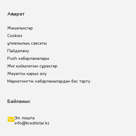
Ақпарат
Жаңалықтар
Cookies
Құпиялылық саясаты
Пайдалану
Push хабарламалары
Жиі қойылатын сұрақтар
Жауапты қарыз алу
Маркетингтік хабарламалардан бас тарту
Байланыс
Эл. пошта
info@kreditstar.kz