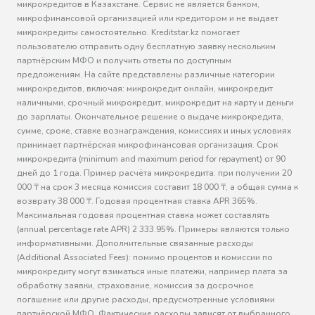
микрокредитов в Казахстане. Сервис не является банком,
микрофинансовой организацией или кредитором и не выдает
микрокредиты самостоятельно. Kreditstar.kz помогает
пользователю отправить одну бесплатную заявку нескольким
партнёрским МФО и получить ответы по доступным
предложениям. На сайте представлены различные категории
микрокредитов, включая: микрокредит онлайн, микрокредит
наличными, срочный микрокредит, микрокредит на карту и деньги
до зарплаты. Окончательное решение о выдаче микрокредита,
сумме, сроке, ставке вознаграждения, комиссиях и иных условиях
принимает партнёрская микрофинансовая организация. Срок
микрокредита (minimum and maximum period for repayment) от 90
дней до 1 года. Пример расчёта микрокредита: при получении 20
000 ₸ на срок 3 месяца комиссия составит 18 000 ₸, а общая сумма к
возврату 38 000 ₸. Годовая процентная ставка APR 365%.
Максимальная годовая процентная ставка может составлять
(annual percentage rate APR) 2 333.95%. Примеры являются только
информативными. Дополнительные связанные расходы
(Additional Associated Fees): помимо процентов и комиссии по
микрокредиту могут взиматься иные платежи, например плата за
обработку заявки, страхование, комиссия за досрочное
погашение или другие расходы, предусмотренные условиями
партнёрской МФО. Фактические расходы зависят от выбранного